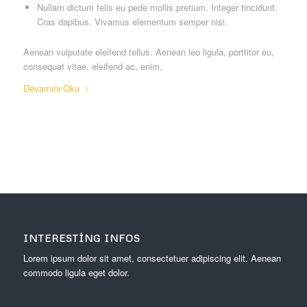
Nullam dictum felis eu pede mollis pretium. Integer tincidunt.
Cras dapibus. Vivamus elementum semper nisi.
Aenean vulputate eleifend tellus. Aenean leo ligula, porttitor eu,
consequat vitae, eleifend ac, enim.
Devamını Oku
INTERESTING INFOS
Lorem ipsum dolor sit amet, consectetuer adipiscing elit. Aenean
commodo ligula eget dolor.