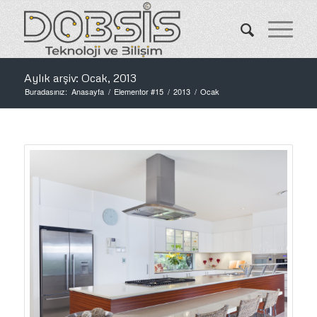
Aylık arşiv: Ocak, 2013
Buradasınız:
Anasayfa
/
Elementor #15
/
2013
/
Ocak