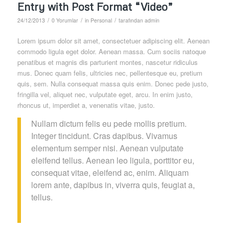
Entry with Post Format “Video”
/
/
/
24/12/2013
0 Yorumlar
in
Personal
tarafından
admin
Lorem ipsum dolor sit amet, consectetuer adipiscing elit. Aenean
commodo ligula eget dolor. Aenean massa. Cum sociis natoque
penatibus et magnis dis parturient montes, nascetur ridiculus
mus. Donec quam felis, ultricies nec, pellentesque eu, pretium
quis, sem. Nulla consequat massa quis enim. Donec pede justo,
fringilla vel, aliquet nec, vulputate eget, arcu. In enim justo,
rhoncus ut, imperdiet a, venenatis vitae, justo.
Nullam dictum felis eu pede mollis pretium.
Integer tincidunt. Cras dapibus. Vivamus
elementum semper nisi. Aenean vulputate
eleifend tellus. Aenean leo ligula, porttitor eu,
consequat vitae, eleifend ac, enim. Aliquam
lorem ante, dapibus in, viverra quis, feugiat a,
tellus.