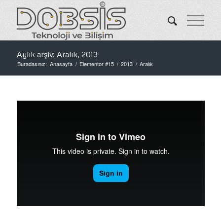
Aylık arşiv: Aralık, 2013
Buradasınız:
Anasayfa
/
Elementor #15
/
2013
/
Aralık